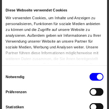
Wandanschlussprofil mit Regendach
Diese Webseite verwendet Cookies
Weitere Informationen zu
Ausstattungsextras Perea Pergola-Markisen
Wir verwenden Cookies, um Inhalte und Anzeigen zu
personalisieren, Funktionen für soziale Medien anbieten
zu können und die Zugriffe auf unsere Website zu
analysieren. Außerdem geben wir Informationen zu Ihrer
Farben & Stoffe
Verwendung unserer Website an unsere Partner für
soziale Medien, Werbung und Analysen weiter. Unsere
Weitere Informationen
Partner führen diese Informationen möglicherweise mit
weiteren Daten zusammen, die Sie ihnen bereitgestellt
Das könnte Sie auch interessieren
haben oder die sie im Rahmen Ihrer Nutzung der Dienste
gesammelt haben.
Einwilligungsauswahl
Notwendig
Präferenzen
Statistiken