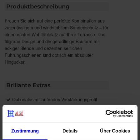
Produktbeschreibung
Freuen Sie sich auf eine perfekte Kombination aus
zuverlässigem und windstabilem Sonnenschutz – für
einen echten Wohlfühlplatz auf Ihrer Terrasse. Das
filigrane Design und die geradlinige Bauform mit
eckiger Blende und dezenten seitlichen
Führungsschienen sind optisch ein absoluter
Hingucker.
Brillante Extras
Optionales mitlaufendes Verstärkungsprofil
Integrierte LED-Stripes
LED-Stripe Lichtschiene mit eckigem
Lichtschienen-Profil
Heizstrahler
Zustimmung
Details
Über Cookies
WMS Sensorik