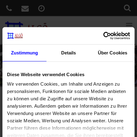
Zustimmung
Details
Über Cookies
Diese Webseite verwendet Cookies
Wir verwenden Cookies, um Inhalte und Anzeigen zu
personalisieren, Funktionen für soziale Medien anbieten
Sie sind hier:
Home
»
Über uns
zu können und die Zugriffe auf unsere Website zu
analysieren. Außerdem geben wir Informationen zu Ihrer
Über Algö Bauelemente GmbH
Verwendung unserer Website an unsere Partner für
soziale Medien, Werbung und Analysen weiter. Unsere
Die Algö Bauelemente GmbH ist ein mittelständisches
Partner führen diese Informationen möglicherweise mit
Unternehmen mit Sitz in Germering bei München. Unsere
weiteren Daten zusammen, die Sie ihnen bereitgestellt