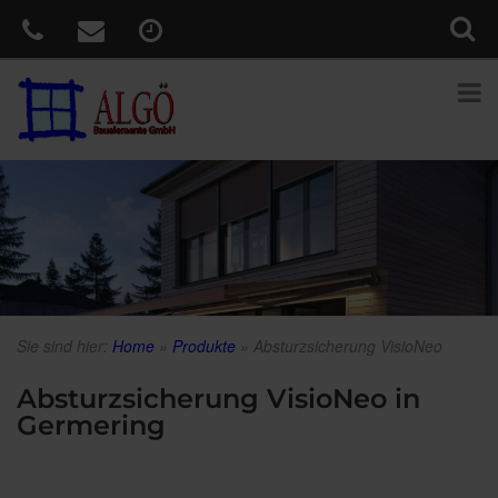
Sie sind hier:
Home
»
Produkte
»
Absturzsicherung VisioNeo
Absturzsicherung VisioNeo in
Germering