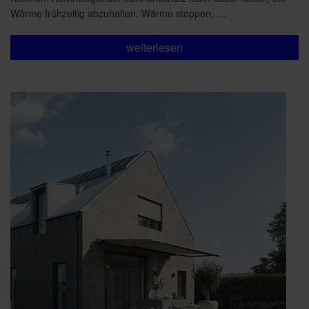
Wärme frühzeitig abzuhalten. Wärme stoppen, …
„Angenehm
weiterlesen
kühl:
Außenliegender
Sonnenschutz
gegen
die
Sommerhitze“