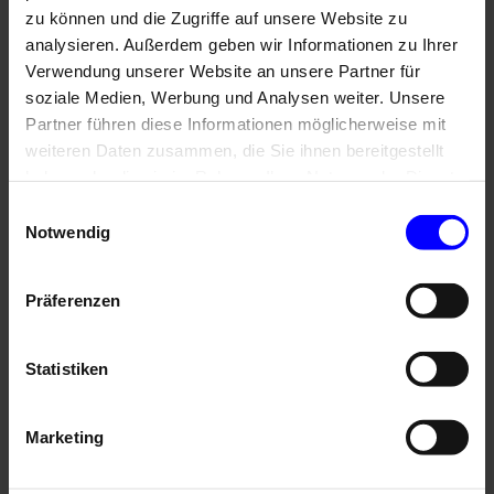
WAREMA
zu können und die Zugriffe auf unsere Website zu
Kassetten-
Markisen“
analysieren. Außerdem geben wir Informationen zu Ihrer
Verwendung unserer Website an unsere Partner für
soziale Medien, Werbung und Analysen weiter. Unsere
Partner führen diese Informationen möglicherweise mit
weiteren Daten zusammen, die Sie ihnen bereitgestellt
haben oder die sie im Rahmen Ihrer Nutzung der Dienste
gesammelt haben.
Einwilligungsauswahl
Notwendig
Präferenzen
Statistiken
Energie sparen und Klima schützen
Marketing
Veröffentlicht
16. März 2026
am
Am 21.03.2026 feiern wir den vierten Global Shading Day und