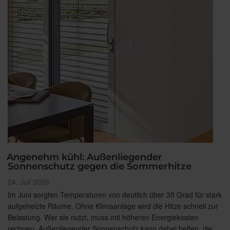
Angenehm kühl: Außenliegender
Sonnenschutz gegen die Sommerhitze
Veröffentlicht
24. Juli 2026
am
Im Juni sorgten Temperaturen von deutlich über 35 Grad für stark
aufgeheizte Räume. Ohne Klimaanlage wird die Hitze schnell zur
Belastung. Wer sie nutzt, muss mit höheren Energiekosten
rechnen. Außenliegender Sonnenschutz kann dabei helfen, die