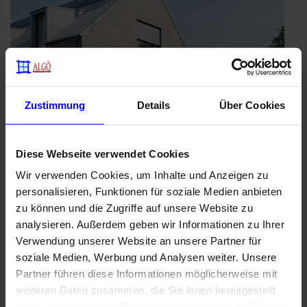
Zustimmung
Details
Über Cookies
Diese Webseite verwendet Cookies
Wir verwenden Cookies, um Inhalte und Anzeigen zu
personalisieren, Funktionen für soziale Medien anbieten
zu können und die Zugriffe auf unsere Website zu
Mehr drin. Mehr draußen: Smarte
Preisvorteile für WAREMA Kassetten-
analysieren. Außerdem geben wir Informationen zu Ihrer
Markisen
Verwendung unserer Website an unsere Partner für
Veröffentlicht
30. April 2026
soziale Medien, Werbung und Analysen weiter. Unsere
am
Genießen Sie die schönsten Tage des Jahres jetzt noch
Partner führen diese Informationen möglicherweise mit
entspannter. Beim Kauf einer WAREMA-Kassettenmarkise Terrea
weiteren Daten zusammen, die Sie ihnen bereitgestellt
K50, K55, K60 und K70 erhalten Sie vom 01.05. – 31.07.2026 ein
haben oder die sie im Rahmen Ihrer Nutzung der Dienste